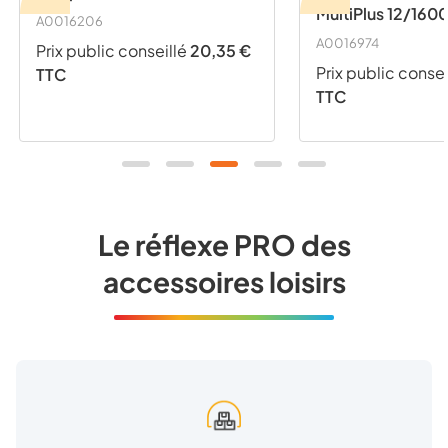
MultiPlus 12/160
A0016206
230V
A0016974
Prix public conseillé
20,35 €
Prix public consei
TTC
TTC
Le réflexe PRO des
accessoires loisirs