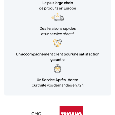
Le plus large choix
de produits en Europe
Des livraisons rapides
et un service réactif
Un accompagnement client pour une satisfaction
garantie
Un Service Après-Vente
qui traite vos demandes en 72h
CMC